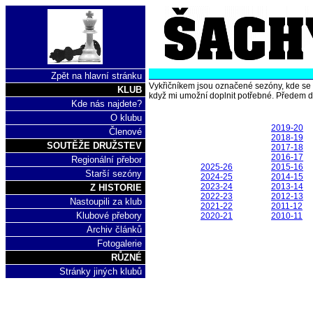
Zpět na hlavní stránku
Vykřičníkem jsou označené sezóny, kde se 
KLUB
když mi umožní doplnit potřebné. Předem d
Kde nás najdete?
O klubu
2019-20
Členové
2018-19
SOUTĚŽE DRUŽSTEV
2017-18
2016-17
Regionální přebor
2025-26
2015-16
Starší sezóny
2024-25
2014-15
2023-24
2013-14
Z HISTORIE
2022-23
2012-13
Nastoupili za klub
2021-22
2011-12
Klubové přebory
2020-21
2010-11
Archiv článků
Fotogalerie
RŮZNÉ
Stránky jiných klubů